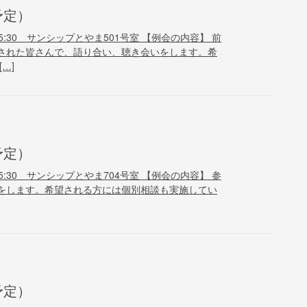
予定）
15:30 サンシップとやま501号室 【例会の内容】 前
された皆さんで、語り合い、聴き会いをします。希
…]
予定）
15:30 サンシップとやま704号室 【例会の内容】 参
をします。希望される方には個別相談も実施してい
予定）