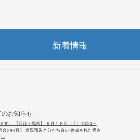
新着情報
てのお知らせ
ます。 【日時・場所】 ９月１８日（土）13:30～
【例会の内容】 近況報告と分かち合い 参加された皆さ
…]