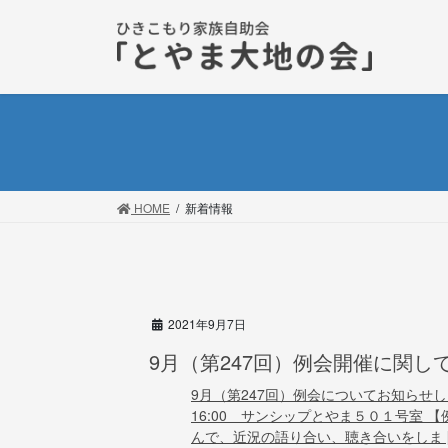
コ
ナ
ン
ビ
テ
ゲ
ン
ー
ツ
シ
に
ョ
移
ン
動
に
移
HOME
新着情報
動
2021年9月7日
9月（第247回）例会開催に関し
9月（第247回）例会についてお知らせし
16:00 サンシップとやま５０１号室 
んで、近況の語り合い、聴き合いをしま [