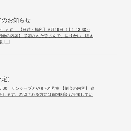
てのお知らせ
ます。 【日時・場所】 6月19日（土）13:30～
【例会の内容】 参加された皆さんで、語り合い、聴き
[…]
予定）
15:30 サンシップとやま701号室 【例会の内容】 参
をします。希望される方には個別相談も実施してい
]