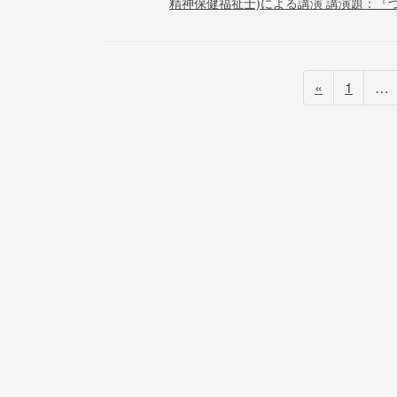
精神保健福祉士)による講演 講演題：『つ 
投
ペ
«
1
…
ー
稿
ジ
ナ
ビ
ゲ
ー
シ
ョ
ン