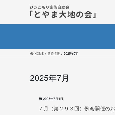
コ
ナ
ン
ビ
テ
ゲ
ン
ー
ツ
シ
に
ョ
移
ン
動
に
移
HOME
新着情報
2025年7月
動
2025年7月
2025年7月4日
７月（第２９３回）例会開催の