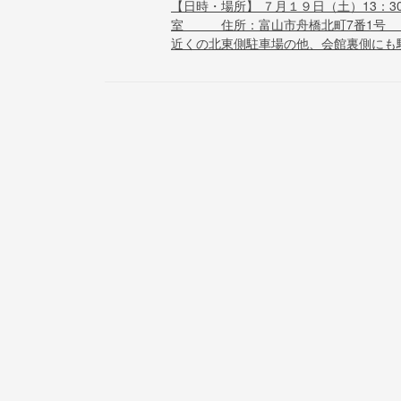
【日時・場所】 ７月１９日（土）13：3
室 住所：富山市舟橋北町7番1号 
近くの北東側駐車場の他、会館裏側にも駐車