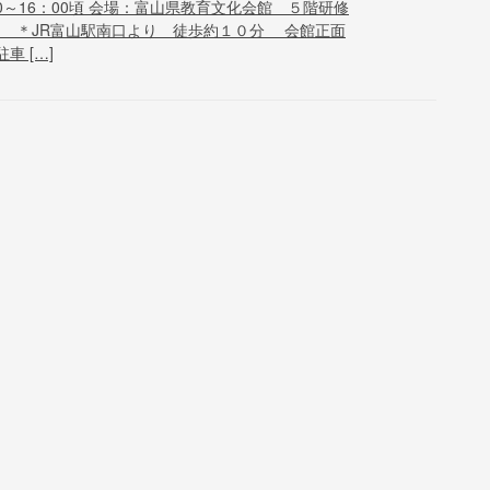
0～16：00頃 会場：富山県教育文化会館 ５階研修
＊JR富山駅南口より 徒歩約１０分 会館正面
 […]