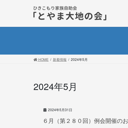
コ
ナ
ン
ビ
テ
ゲ
ン
ー
ツ
シ
に
ョ
移
ン
動
に
移
HOME
新着情報
2024年5月
動
2024年5月
2024年5月31日
６月（第２８０回）例会開催の