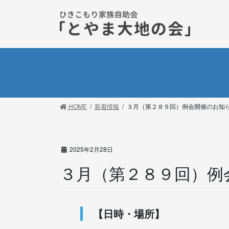
コ
ナ
ン
ビ
テ
ゲ
ン
ー
ツ
シ
に
ョ
移
ン
動
に
移
HOME
新着情報
３月（第２８９回）例会開催のお知
動
2025年2月28日
３月（第２８９回）例
【日時・場所】