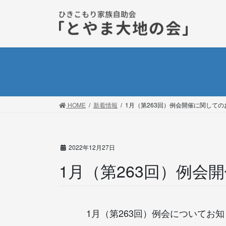
コ
ナ
ン
ビ
テ
ゲ
ン
ー
ツ
シ
に
ョ
移
ン
動
に
移
HOME
新着情報
1月（第263回）例会開催に関しての
動
2022年12月27日
1月（第263回）例会
1月（第263回）例会についてお