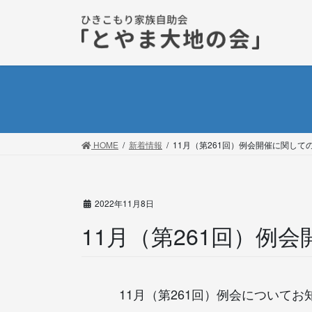
コ
ナ
ン
ビ
テ
ゲ
ン
ー
ツ
シ
に
ョ
移
ン
動
に
移
HOME
新着情報
11月（第261回）例会開催に関して
動
2022年11月8日
11月（第261回）例
11月（第261回）例会について