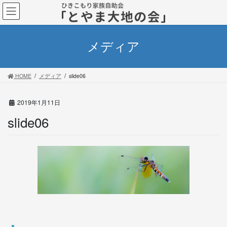
コ
ナ
ン
ビ
テ
ゲ
ン
ー
メディア
ツ
シ
に
ョ
移
ン
HOME
メディア
slide06
動
に
移
動
2019年1月11日
slide06